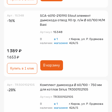
Радиаторы
Арт.: 15348
SCA-6010-210190 Stout элемент
Системы фильтрации
дымохода отвод 90 гр. п/м Ø 60/100 М/М
-16%
Baxi
Артикул
15348
Трубы и фитинги
В
в 1
г.Киров, ул. Р. Ердякова
наличии:
магазине
42А/5
Комплекты оборудования для скважины
1 389 ₽
1 653 ₽
Комплект оборудования для отопления
В корзину
Купить в 1 клик
Арт.: TR300102105
Комплект дымохода Ø 60/100 - 750 мм
для котлов Sirius TR300102105
-28%
Артикул
TR300102105
В
в 1
г.Киров, ул. Р. Ердякова
наличии:
магазине
42А/5