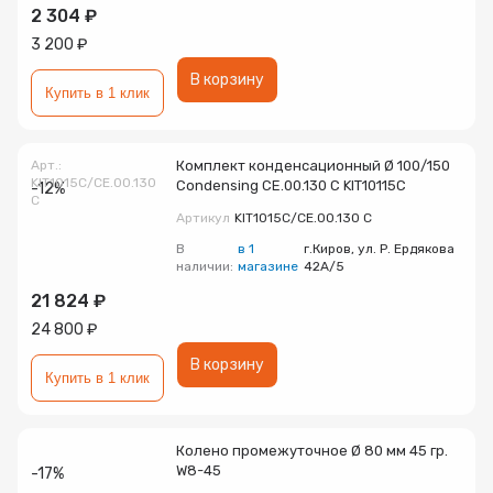
2 304 ₽
3 200 ₽
В корзину
Купить в 1 клик
Арт.:
Комплект конденсационный Ø 100/150
KIT1015C/CE.00.130
Condensing CE.00.130 C KIT10115C
-12%
C
Артикул
KIT1015C/CE.00.130 C
В
в 1
г.Киров, ул. Р. Ердякова
наличии:
магазине
42А/5
21 824 ₽
24 800 ₽
В корзину
Купить в 1 клик
Колено промежуточное Ø 80 мм 45 гр.
W8-45
-17%