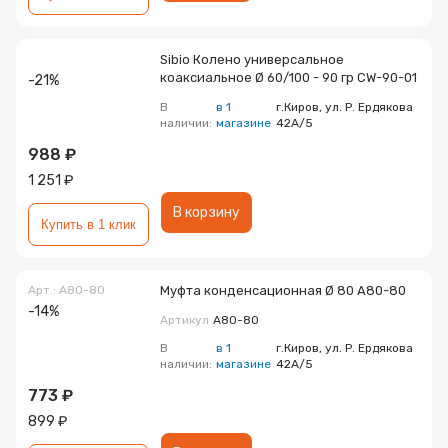
Sibio Колено универсальное
коаксиальное Ø 60/100 - 90 гр CW-90-01
-21%
В
в 1
г.Киров, ул. Р. Ердякова
наличии:
магазине
42А/5
988 ₽
1 251 ₽
В корзину
Купить в 1 клик
Арт.: A80-80
Муфта конденсационная Ø 80 A80-80
-14%
Артикул
A80-80
В
в 1
г.Киров, ул. Р. Ердякова
наличии:
магазине
42А/5
773 ₽
899 ₽