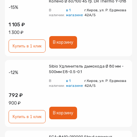
Колено Ø 60/100 45 гр. DR Thermo Y-018
-15%
В
в 1
г.Киров, ул. Р. Ердякова
наличии:
магазине
42А/5
1 105 ₽
1 300 ₽
В корзину
Купить в 1 клик
Sibio Удлинитель дымохода Ø 80 мм -
500мм E8-0.5-0.1
-12%
В
в 1
г.Киров, ул. Р. Ердякова
наличии:
магазине
42А/5
792 ₽
900 ₽
В корзину
Купить в 1 клик
SCA-8610-210090 Stout элемент