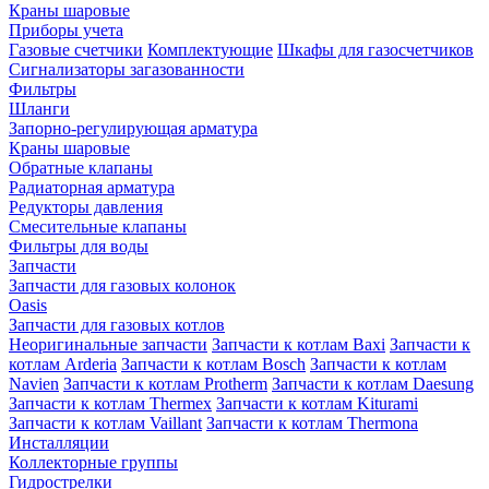
Краны шаровые
Приборы учета
Газовые счетчики
Комплектующие
Шкафы для газосчетчиков
Сигнализаторы загазованности
Фильтры
Шланги
Запорно-регулирующая арматура
Краны шаровые
Обратные клапаны
Радиаторная арматура
Редукторы давления
Смесительные клапаны
Фильтры для воды
Запчасти
Запчасти для газовых колонок
Oasis
Запчасти для газовых котлов
Неоригинальные запчасти
Запчасти к котлам Baxi
Запчасти к
котлам Arderia
Запчасти к котлам Bosch
Запчасти к котлам
Navien
Запчасти к котлам Protherm
Запчасти к котлам Daesung
Запчасти к котлам Thermex
Запчасти к котлам Kiturami
Запчасти к котлам Vaillant
Запчасти к котлам Thermona
Инсталляции
Коллекторные группы
Гидрострелки