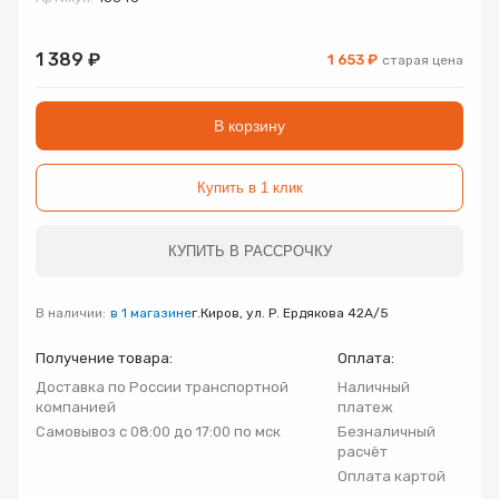
Запорно-регулирующая арматура
Товар
Товар
Товар
1 389 ₽
1 653 ₽
старая цена
Авторизуясь, вы принимаете Пользовательское
Запчасти
соглашение и Политику конфиденциальности.
В корзину
Нажимая «Оформить», вы принимаете
Нажимая «Заказать», вы принимаете
Нажимая «Купить», вы принимаете
Инсталляции
пользовательское соглашение
пользовательское соглашение
пользовательское соглашение
и
и
и
политику
политику
политику
конфиденциальности
конфиденциальности
конфиденциальности
Купить в 1 клик
Коллекторные группы
КУПИТЬ В РАССРОЧКУ
Котельное оборудование
В наличии:
в 1 магазине
г.Киров, ул. Р. Ердякова 42А/5
Насосное оборудование
Получение товара:
Оплата:
Доставка по России транспортной
Наличный
Крепеж
компанией
платеж
Самовывоз с 08:00 до 17:00 по мск
Безналичный
расчёт
Предохранительная арматура
Оплата картой