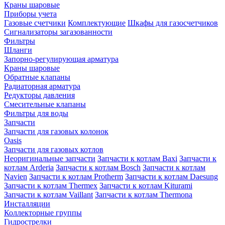
Краны шаровые
Приборы учета
Газовые счетчики
Комплектующие
Шкафы для газосчетчиков
Сигнализаторы загазованности
Фильтры
Шланги
Запорно-регулирующая арматура
Краны шаровые
Обратные клапаны
Радиаторная арматура
Редукторы давления
Смесительные клапаны
Фильтры для воды
Запчасти
Запчасти для газовых колонок
Oasis
Запчасти для газовых котлов
Неоригинальные запчасти
Запчасти к котлам Baxi
Запчасти к
котлам Arderia
Запчасти к котлам Bosch
Запчасти к котлам
Navien
Запчасти к котлам Protherm
Запчасти к котлам Daesung
Запчасти к котлам Thermex
Запчасти к котлам Kiturami
Запчасти к котлам Vaillant
Запчасти к котлам Thermona
Инсталляции
Коллекторные группы
Гидрострелки