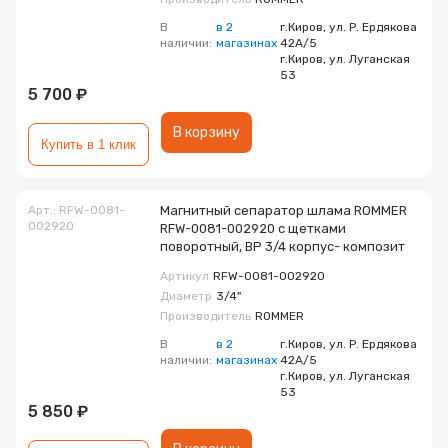
В
в 2
г.Киров, ул. Р. Ердякова
наличии:
магазинах
42А/5
г.Киров, ул. Луганская
53
5 700 ₽
В корзину
Купить в 1 клик
Арт.: RFW-0081-
Магнитный сепаратор шлама ROMMER
002920
RFW-0081-002920 с щетками
поворотный, ВР 3/4 корпус- композит
Артикул
RFW-0081-002920
Диаметр
3/4"
Производитель
ROMMER
В
в 2
г.Киров, ул. Р. Ердякова
наличии:
магазинах
42А/5
г.Киров, ул. Луганская
53
5 850 ₽