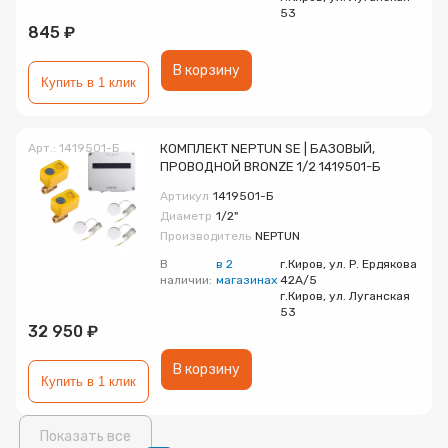
53
845 ₽
В корзину
Купить в 1 клик
Арт.: 1419501-Б
КОМПЛЕКТ NEPTUN SE | БАЗОВЫЙ,
ПРОВОДНОЙ BRONZE 1/2 1419501-Б
Артикул
1419501-Б
Диаметр
1/2"
Производитель
NEPTUN
В
в 2
г.Киров, ул. Р. Ердякова
наличии:
магазинах
42А/5
г.Киров, ул. Луганская
53
32 950 ₽
В корзину
Купить в 1 клик
Показать все