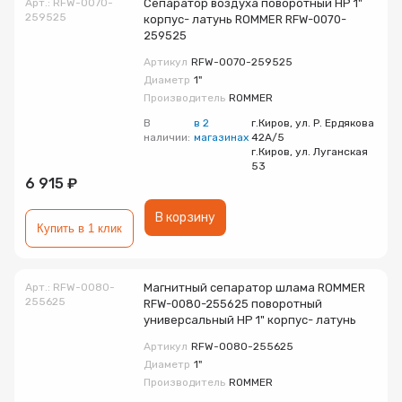
Арт.: RFW-0070-
Сепаратор воздуха поворотный НР 1"
259525
корпус- латунь ROMMER RFW-0070-
259525
Артикул
RFW-0070-259525
Диаметр
1"
Производитель
ROMMER
В
в 2
г.Киров, ул. Р. Ердякова
наличии:
магазинах
42А/5
г.Киров, ул. Луганская
53
6 915 ₽
В корзину
Купить в 1 клик
Арт.: RFW-0080-
Магнитный сепаратор шлама ROMMER
255625
RFW-0080-255625 поворотный
универсальный НР 1" корпус- латунь
Артикул
RFW-0080-255625
Диаметр
1"
Производитель
ROMMER