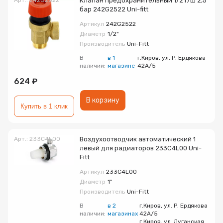
Арт.: 242G2522
Клапан предохранительный 1/2 г/ш 2,5
бар 242G2522 Uni-fitt
Артикул
242G2522
Диаметр
1/2"
Производитель
Uni-Fitt
В
в 1
г.Киров, ул. Р. Ердякова
наличии:
магазине
42А/5
624 ₽
В корзину
Купить в 1 клик
Арт.: 233C4L00
Воздухоотводчик автоматический 1
левый для радиаторов 233C4L00 Uni-
Fitt
Артикул
233C4L00
Диаметр
1"
Производитель
Uni-Fitt
В
в 2
г.Киров, ул. Р. Ердякова
наличии:
магазинах
42А/5
г.Киров, ул. Луганская