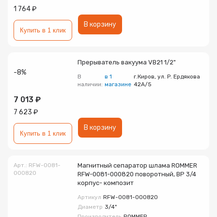
1 764 ₽
Радиаторы
В корзину
Купить в 1 клик
Системы фильтрации
Прерыватель вакуума VB21 1/2"
Трубы и фитинги
-8%
В
в 1
г.Киров, ул. Р. Ердякова
наличии:
магазине
42А/5
Комплекты оборудования для скважины
7 013 ₽
7 623 ₽
Комплект оборудования для отопления
В корзину
Купить в 1 клик
Арт.: RFW-0081-
Магнитный сепаратор шлама ROMMER
000820
RFW-0081-000820 поворотный, ВР 3/4
корпус- композит
Артикул
RFW-0081-000820
Диаметр
3/4"
Производитель
ROMMER