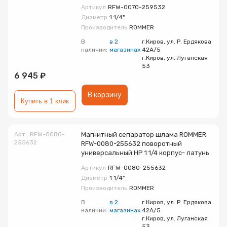
Артикул
RFW-0070-259532
Диаметр
1 1/4"
Производитель
ROMMER
В
в 2
г.Киров, ул. Р. Ердякова
наличии:
магазинах
42А/5
г.Киров, ул. Луганская
53
6 945 ₽
В корзину
Купить в 1 клик
Арт.: RFW-0080-
Магнитный сепаратор шлама ROMMER
255632
RFW-0080-255632 поворотный
универсальный НР 1 1/4 корпус- латунь
Артикул
RFW-0080-255632
Диаметр
1 1/4"
Производитель
ROMMER
В
в 2
г.Киров, ул. Р. Ердякова
наличии:
магазинах
42А/5
г.Киров, ул. Луганская
53