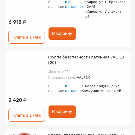
В
в 2
г.Киров, ул. Р. Ердякова
наличии:
магазинах
42А/5
г.Киров, ул. Луганская
53
6 918 ₽
В корзину
Купить в 1 клик
Группа безопасности латунная VALFEX
(20)
Диаметр
1"
Производитель
VALFEX
В
в 1
г. Белая Холуница, ул.
наличии:
магазине
Коммунистическая 4Б
2 420 ₽
В корзину
Купить в 1 клик