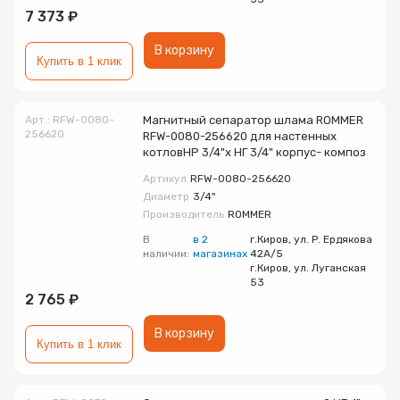
7 373 ₽
В корзину
Купить в 1 клик
Арт.: RFW-0080-
Магнитный сепаратор шлама ROMMER
256620
RFW-0080-256620 для настенных
котловНР 3/4"х НГ 3/4" корпус- композ
Артикул
RFW-0080-256620
Диаметр
3/4"
Производитель
ROMMER
В
в 2
г.Киров, ул. Р. Ердякова
наличии:
магазинах
42А/5
г.Киров, ул. Луганская
53
2 765 ₽
В корзину
Купить в 1 клик