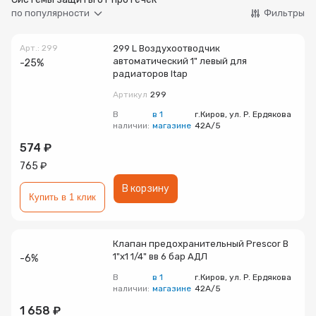
Запорно-регулирующая арматура
по популярности
Фильтры
Товар
Товар
Товар
Авторизуясь, вы принимаете Пользовательское
Арт.: 299
299 L Воздухоотводчик
Запчасти
соглашение и Политику конфиденциальности.
автоматический 1" левый для
-25%
радиаторов Itap
Нажимая «Оформить», вы принимаете
Нажимая «Заказать», вы принимаете
Нажимая «Купить», вы принимаете
Инсталляции
Артикул
299
пользовательское соглашение
пользовательское соглашение
пользовательское соглашение
и
и
и
политику
политику
политику
конфиденциальности
конфиденциальности
конфиденциальности
В
в 1
г.Киров, ул. Р. Ердякова
наличии:
магазине
42А/5
Коллекторные группы
574 ₽
765 ₽
Котельное оборудование
В корзину
Купить в 1 клик
Насосное оборудование
Клапан предохранительный Prescor B
Крепеж
1"х1 1/4" вв 6 бар АДЛ
-6%
В
в 1
г.Киров, ул. Р. Ердякова
наличии:
магазине
42А/5
Предохранительная арматура
1 658 ₽