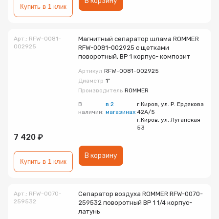
В корзину
Купить в 1 клик
Арт.: RFW-0081-
Магнитный сепаратор шлама ROMMER
002925
RFW-0081-002925 с щетками
поворотный, ВР 1 корпус- композит
Артикул
RFW-0081-002925
Диаметр
1"
Производитель
ROMMER
В
в 2
г.Киров, ул. Р. Ердякова
наличии:
магазинах
42А/5
г.Киров, ул. Луганская
53
7 420 ₽
В корзину
Купить в 1 клик
Арт.: RFW-0070-
Сепаратор воздуха ROMMER RFW-0070-
259532
259532 поворотный ВР 1 1/4 корпус-
латунь