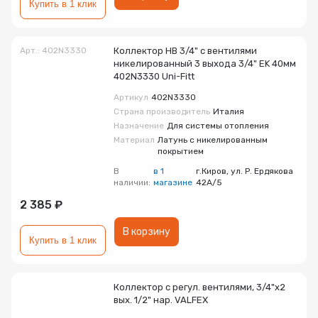
Купить в 1 клик
Арт.: 402N3330
Коллектор НВ 3/4" с вентилями
никелированный 3 выхода 3/4" EK 40мм
402N3330 Uni-Fitt
Артикул
402N3330
Страна производитель
Италия
Назначение
Для системы отопления
Материал
Латунь с никелированным
покрытием
В
в 1
г.Киров, ул. Р. Ердякова
наличии:
магазине
42А/5
2 385 ₽
В корзину
Купить в 1 клик
Коллектор с регул. вентилями, 3/4"х2
вых. 1/2" нар. VALFEX