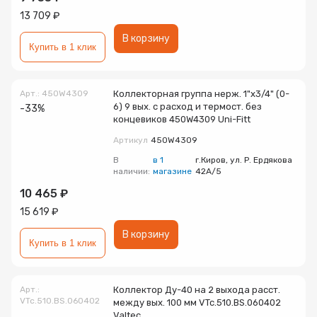
13 709 ₽
В корзину
Купить в 1 клик
Арт.: 450W4309
Коллекторная группа нерж. 1"х3/4" (0-
6) 9 вых. с расход и термост. без
-33%
концевиков 450W4309 Uni-Fitt
Артикул
450W4309
В
в 1
г.Киров, ул. Р. Ердякова
наличии:
магазине
42А/5
10 465 ₽
15 619 ₽
В корзину
Купить в 1 клик
Арт.:
Коллектор Ду-40 на 2 выхода расст.
VTc.510.BS.060402
между вых. 100 мм VTc.510.BS.060402
Valtec