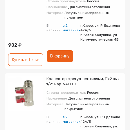
Страна производитель
Россия
Назначение
Для системы отопления
Материал
Латунь с никелированным
покрытием
В
в 2
г.Киров, ул. Р. Ердякова
наличии:
магазинах
42А/5
г. Белая Холуница, ул.
Коммунистическая 4Б
902 ₽
В корзину
Купить в 1 клик
Коллектор с регул. вентилями, 1"х2 вых.
1/2" нар. VALFEX
Страна производитель
Россия
Назначение
Для системы отопления
Материал
Латунь с никелированным
покрытием
В
в 2
г.Киров, ул. Р. Ердякова
наличии:
магазинах
42А/5
г. Белая Холуница, ул.