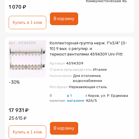
Коммунистическая 4Б
1 070 ₽
В корзину
Купить в 1 клик
Арт.: 451I4309
Коллекторная группа нерж. 1"х3/4" (0-
10) 9 вых. с регулир. и
термост.вентилями 451I4309 Uni-Fitt
Артикул
451I4309
Страна производитель
Италия
Назначение
Для отопления,
водоснабжения
-30%
Материал
Нержавеющая сталь
В
в 1
г.Киров, ул. Р. Ердякова
наличии:
магазине
42А/5
17 931 ₽
25 615 ₽
В корзину
Купить в 1 клик