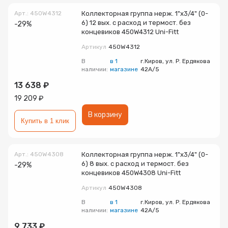
Радиаторы
Арт.: 450W4312
Коллекторная группа нерж. 1"х3/4" (0-
6) 12 вых. с расход и термост. без
-29%
концевиков 450W4312 Uni-Fitt
Системы фильтрации
Артикул
450W4312
В
в 1
г.Киров, ул. Р. Ердякова
наличии:
магазине
42А/5
Трубы и фитинги
13 638 ₽
19 209 ₽
Комплекты оборудования для скважины
В корзину
Купить в 1 клик
Комплект оборудования для отопления
Арт.: 450W4308
Коллекторная группа нерж. 1"х3/4" (0-
6) 8 вых. с расход и термост. без
-29%
концевиков 450W4308 Uni-Fitt
Артикул
450W4308
В
в 1
г.Киров, ул. Р. Ердякова
наличии:
магазине
42А/5
9 733 ₽