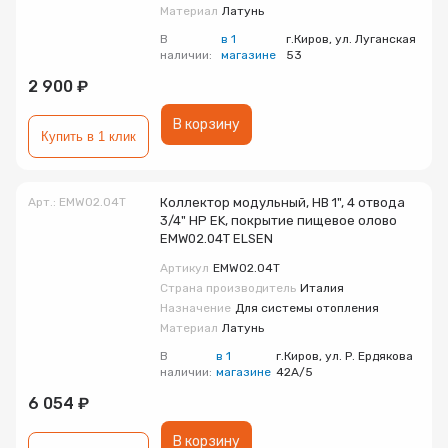
Материал
Латунь
В
в 1
г.Киров, ул. Луганская
наличии:
магазине
53
2 900 ₽
В корзину
Купить в 1 клик
Арт.: EMW02.04T
Коллектор модульный, НВ 1", 4 отвода
3/4" НР EK, покрытие пищевое олово
EMW02.04T ELSEN
Артикул
EMW02.04T
Страна производитель
Италия
Назначение
Для системы отопления
Материал
Латунь
В
в 1
г.Киров, ул. Р. Ердякова
наличии:
магазине
42А/5
6 054 ₽
В корзину