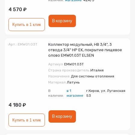
наличии:
магазине
42А/5
4 570 ₽
В корзину
Купить в 1 клик
Арт.: EMW01.03T
Коллектор модульный, НВ 3/4", 3
отвода 3/4" НР EK, покрытие пищевое
олово EMW01.03T ELSEN
Артикул
EMW01.03T
Страна производитель
Италия
Назначение
Для системы отопления
Материал
Латунь
В
в 1
г.Киров, ул. Луганская
наличии:
магазине
53
4 180 ₽
В корзину
Купить в 1 клик