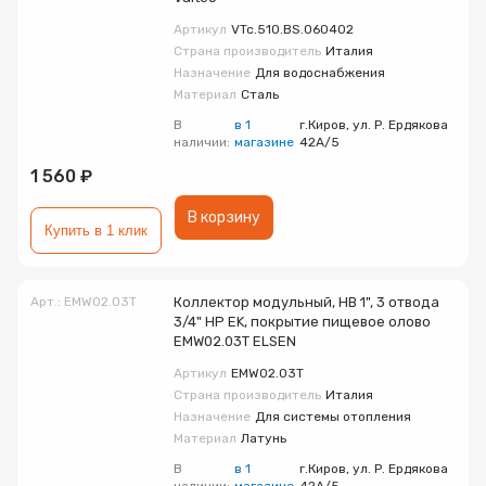
Артикул
VTc.510.BS.060402
Страна производитель
Италия
Назначение
Для водоснабжения
Материал
Сталь
В
в 1
г.Киров, ул. Р. Ердякова
наличии:
магазине
42А/5
1 560 ₽
В корзину
Купить в 1 клик
Арт.: EMW02.03T
Коллектор модульный, НВ 1", 3 отвода
3/4" НР EK, покрытие пищевое олово
EMW02.03T ELSEN
Артикул
EMW02.03T
Страна производитель
Италия
Назначение
Для системы отопления
Материал
Латунь
В
в 1
г.Киров, ул. Р. Ердякова