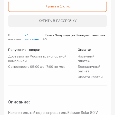
Радиаторы
Купить в 1 клик
Системы фильтрации
КУПИТЬ В РАССРОЧКУ
Трубы и фитинги
В
в 1
г. Белая Холуница, ул. Коммунистическая
наличии:
магазине
4Б
Получение товара:
Оплата:
Комплекты оборудования для скважины
Доставка по России транспортной
Наличный
компанией
платеж
Комплект оборудования для отопления
Самовывоз с 08:00 до 17:00 по мск
Безналичный
расчёт
Оплата картой
Описание:
Накопительный водонагреватель Edisson Solar 80 V