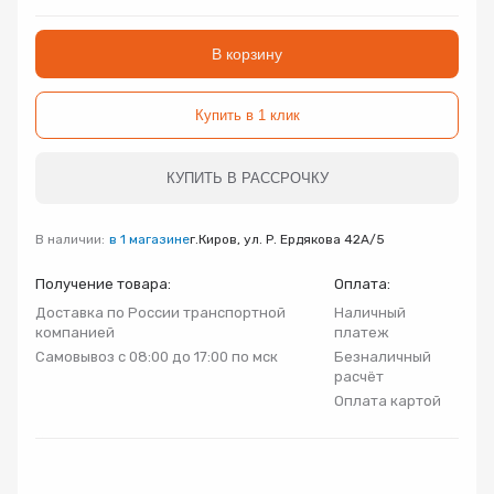
Запорно-регулирующая арматура
Товар
Товар
Товар
В корзину
Авторизуясь, вы принимаете Пользовательское
Запчасти
соглашение и Политику конфиденциальности.
Купить в 1 клик
Нажимая «Оформить», вы принимаете
Нажимая «Заказать», вы принимаете
Нажимая «Купить», вы принимаете
Инсталляции
пользовательское соглашение
пользовательское соглашение
пользовательское соглашение
и
и
и
политику
политику
политику
конфиденциальности
конфиденциальности
конфиденциальности
КУПИТЬ В РАССРОЧКУ
Коллекторные группы
В наличии:
в 1 магазине
г.Киров, ул. Р. Ердякова 42А/5
Котельное оборудование
Получение товара:
Оплата:
Доставка по России транспортной
Наличный
Насосное оборудование
компанией
платеж
Самовывоз с 08:00 до 17:00 по мск
Безналичный
расчёт
Крепеж
Оплата картой
Предохранительная арматура