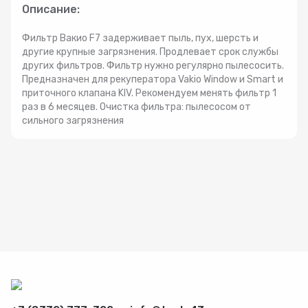
Описание:
Радиаторы
Фильтр Вакио F7 задерживает пыль, пух, шерсть и
другие крупные загрязнения. Продлевает срок службы
Системы фильтрации
других фильтров. Фильтр нужно регулярно пылесосить.
Предназначен для рекуператора Vakio Window и Smart и
приточного клапана KIV. Рекомендуем менять фильтр 1
Трубы и фитинги
раз в 6 месяцев. Очистка фильтра: пылесосом от
сильного загрязнения
Комплекты оборудования для скважины
Комплект оборудования для отопления