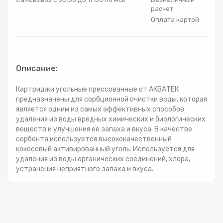
расчёт
Радиаторы
Оплата картой
Системы фильтрации
Описание:
Трубы и фитинги
Картриджи угольные прессованные от АКВАТЕК
Комплекты оборудования для скважины
предназначены для сорбционной очистки воды, которая
является одним из самых эффективных способов
удаления из воды вредных химических и биологических
Комплект оборудования для отопления
веществ и улучшения ее запаха и вкуса. В качестве
сорбента используется высококачественный
кокосовый активированный уголь. Используется для
удаления из воды органических соединений, хлора,
устранения неприятного запаха и вкуса.