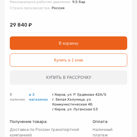
Максимальное рабочее давление:
9,5 бар
Запорно-регулирующая арматура
Страна производства:
Россия
Товар
Товар
Товар
Авторизуясь, вы принимаете Пользовательское
Запчасти
29 840 ₽
соглашение и Политику конфиденциальности.
Нажимая «Оформить», вы принимаете
Нажимая «Заказать», вы принимаете
Нажимая «Купить», вы принимаете
Инсталляции
пользовательское соглашение
пользовательское соглашение
пользовательское соглашение
и
и
и
политику
политику
политику
В корзину
конфиденциальности
конфиденциальности
конфиденциальности
Коллекторные группы
Купить в 1 клик
Котельное оборудование
КУПИТЬ В РАССРОЧКУ
Насосное оборудование
В
в 3
г.Киров, ул. Р. Ердякова 42А/5
наличии:
магазинах
г. Белая Холуница, ул.
Коммунистическая 4Б
Крепеж
г.Киров, ул. Луганская 53
Получение товара:
Оплата:
Предохранительная арматура
Доставка по России транспортной
Наличный
компанией
платеж