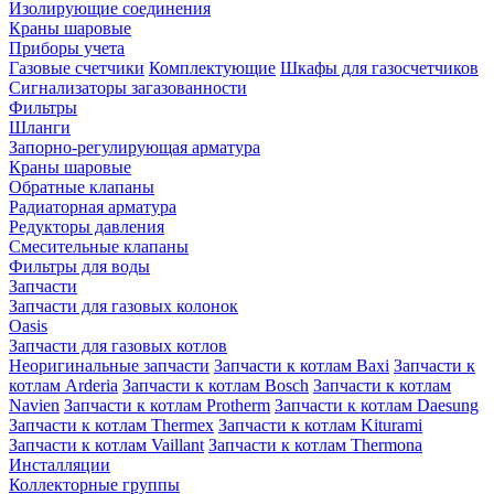
Изолирующие соединения
Краны шаровые
Приборы учета
Газовые счетчики
Комплектующие
Шкафы для газосчетчиков
Сигнализаторы загазованности
Фильтры
Шланги
Запорно-регулирующая арматура
Краны шаровые
Обратные клапаны
Радиаторная арматура
Редукторы давления
Смесительные клапаны
Фильтры для воды
Запчасти
Запчасти для газовых колонок
Oasis
Запчасти для газовых котлов
Неоригинальные запчасти
Запчасти к котлам Baxi
Запчасти к
котлам Arderia
Запчасти к котлам Bosch
Запчасти к котлам
Navien
Запчасти к котлам Protherm
Запчасти к котлам Daesung
Запчасти к котлам Thermex
Запчасти к котлам Kiturami
Запчасти к котлам Vaillant
Запчасти к котлам Thermona
Инсталляции
Коллекторные группы