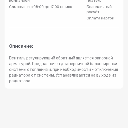
компанией
платеж
Радиаторы
Самовывоз с 08:00 до 17:00 по мск
Безналичный
расчёт
Оплата картой
Системы фильтрации
Трубы и фитинги
Описание:
Комплекты оборудования для скважины
Вентиль регулирующий обратный является запорной
арматурой. Предназначен для первичной балансировки
системы отопления и, при необходимости - отключения
Комплект оборудования для отопления
радиатора от системы. Устанавливается на выходе из
радиатора.