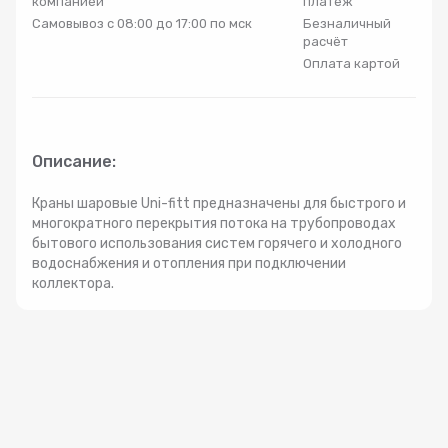
компанией
платеж
Радиаторы
Самовывоз с 08:00 до 17:00 по мск
Безналичный
расчёт
Оплата картой
Системы фильтрации
Трубы и фитинги
Описание:
Комплекты оборудования для скважины
Краны шаровые Uni-fitt предназначены для быстрого и
многократного перекрытия потока на трубопроводах
бытового использования систем горячего и холодного
Комплект оборудования для отопления
водоснабжения и отопления при подключении
коллектора.