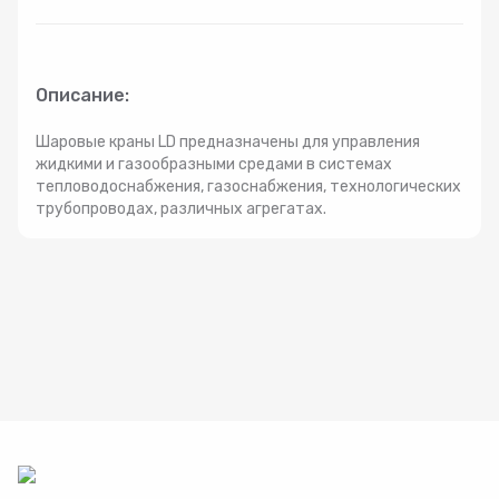
Радиаторы
Системы фильтрации
Описание:
Шаровые краны LD предназначены для управления
Трубы и фитинги
жидкими и газообразными средами в системах
тепловодоснабжения, газоснабжения, технологических
трубопроводах, различных агрегатах.
Комплекты оборудования для скважины
Комплект оборудования для отопления