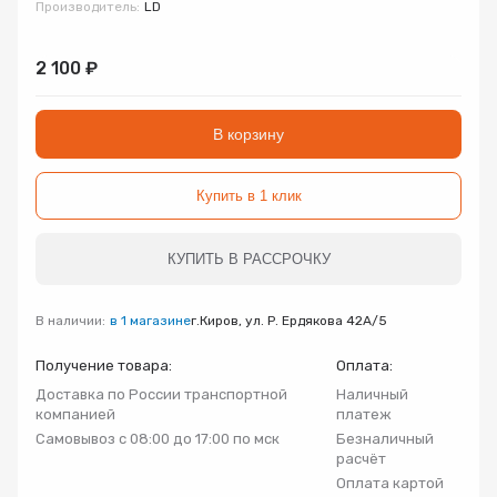
Производитель:
LD
Запорно-регулирующая арматура
Товар
Товар
Товар
2 100 ₽
Авторизуясь, вы принимаете Пользовательское
Запчасти
соглашение и Политику конфиденциальности.
Нажимая «Оформить», вы принимаете
Нажимая «Заказать», вы принимаете
Нажимая «Купить», вы принимаете
В корзину
Инсталляции
пользовательское соглашение
пользовательское соглашение
пользовательское соглашение
и
и
и
политику
политику
политику
конфиденциальности
конфиденциальности
конфиденциальности
Купить в 1 клик
Коллекторные группы
КУПИТЬ В РАССРОЧКУ
Котельное оборудование
В наличии:
в 1 магазине
г.Киров, ул. Р. Ердякова 42А/5
Насосное оборудование
Получение товара:
Оплата:
Доставка по России транспортной
Наличный
Крепеж
компанией
платеж
Самовывоз с 08:00 до 17:00 по мск
Безналичный
расчёт
Предохранительная арматура
Оплата картой