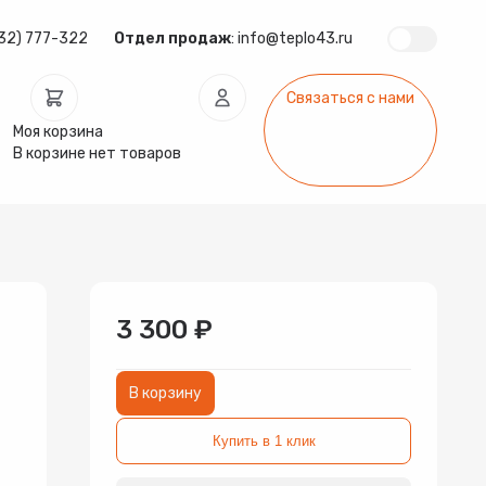
32) 777-322
Отдел продаж
:
info@teplo43.ru
Связаться с нами
Моя корзина
В корзине нет товаров
ура
Запчасти
Инсталляции
арматура
Радиаторы
Системы фильтрации
3 300 ₽
В корзину
Купить в 1 клик