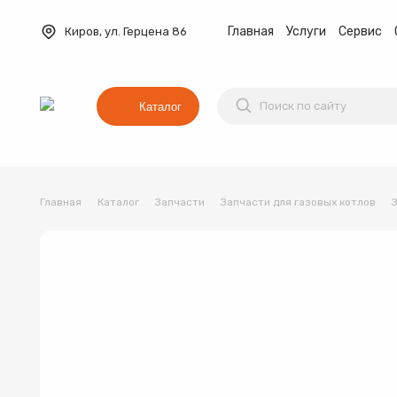
Главная
Услуги
Сервис
Киров, ул. Герцена 86
Каталог
Главная
Каталог
Запчасти
Запчасти для газовых котлов
Баки мембранные
Вентиляция
Водонагреват
Коллекторные группы
Котельное оборудование
Водонагреватель
Трубы и фитинги
Комплекты оборудования для 
Котёл
Товар 1