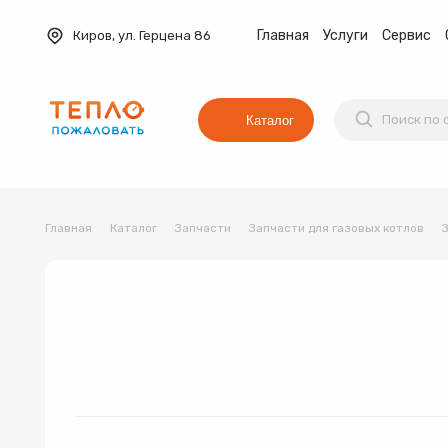
Главная
Услуги
Сервис
Киров, ул. Герцена 86
Каталог
Главная
Каталог
Запчасти
Запчасти для газовых котлов
Баки мембранные
Вентиляция
Водонагреват
Коллекторные группы
Котельное оборудование
Водонагреватель
Трубы и фитинги
Комплекты оборудования для 
Котёл
Товар 1