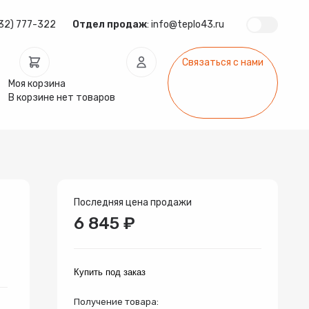
32) 777-322
Отдел продаж
:
info@teplo43.ru
Связаться с нами
Моя корзина
В корзине нет товаров
ура
Запчасти
Инсталляции
арматура
Радиаторы
Системы фильтрации
Последняя цена продажи
6 845 ₽
Купить под заказ
Получение товара: