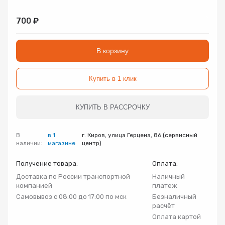
Запорно-регулирующая арматура
Товар
Товар
Товар
700 ₽
Авторизуясь, вы принимаете Пользовательское
Запчасти
соглашение и Политику конфиденциальности.
В корзину
Нажимая «Оформить», вы принимаете
Нажимая «Заказать», вы принимаете
Нажимая «Купить», вы принимаете
Инсталляции
пользовательское соглашение
пользовательское соглашение
пользовательское соглашение
и
и
и
политику
политику
политику
конфиденциальности
конфиденциальности
конфиденциальности
Купить в 1 клик
Коллекторные группы
КУПИТЬ В РАССРОЧКУ
Котельное оборудование
В
в 1
г. Киров, улица Герцена, 86 (сервисный
наличии:
магазине
центр)
Насосное оборудование
Получение товара:
Оплата:
Доставка по России транспортной
Наличный
Крепеж
компанией
платеж
Самовывоз с 08:00 до 17:00 по мск
Безналичный
расчёт
Предохранительная арматура
Оплата картой