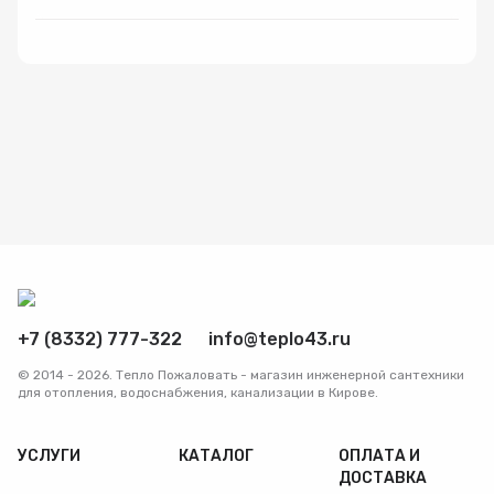
Радиаторы
Системы фильтрации
Трубы и фитинги
Комплекты оборудования для скважины
Комплект оборудования для отопления
+7 (8332) 777-322
info@teplo43.ru
© 2014 - 2026. Тепло Пожаловать - магазин инженерной сантехники
для отопления, водоснабжения, канализации в Кирове.
УСЛУГИ
КАТАЛОГ
ОПЛАТА И
ДОСТАВКА