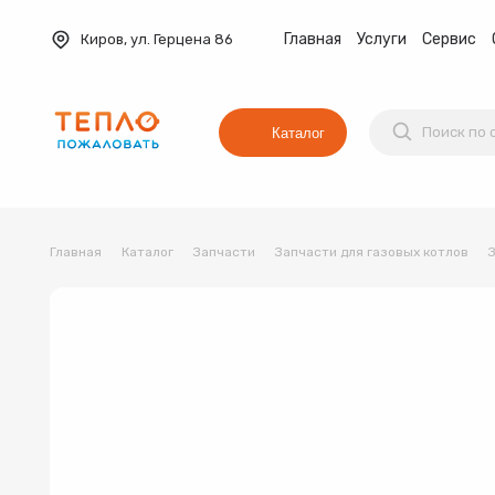
Главная
Услуги
Сервис
Киров, ул. Герцена 86
Каталог
Главная
Каталог
Запчасти
Запчасти для газовых котлов
Баки мембранные
Вентиляция
Водонагреват
Коллекторные группы
Котельное оборудование
Водонагреватель
Трубы и фитинги
Комплекты оборудования для 
Котёл
Товар 1