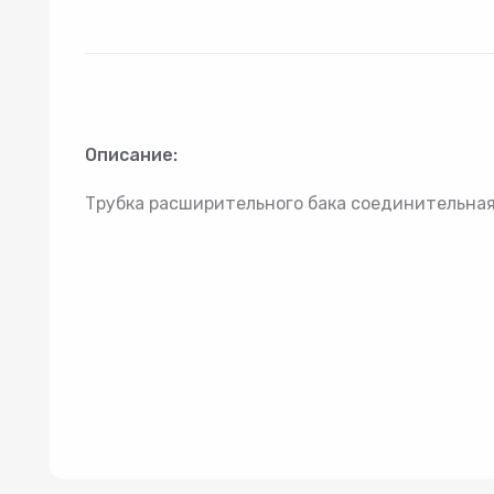
Товар 2
Гидроаккумуляторы
Комп
Описание:
Трубка расширительного бака соединительная