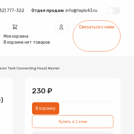
32) 777-322
Отдел продаж
:
info@teplo43.ru
Связаться с нами
Моя корзина
В корзине нет товаров
ion Tank Connecting Hose) Navien
ура
Запчасти
Инсталляции
арматура
Радиаторы
Системы фильтрации
230 ₽
e)
В корзину
Купить в 1 клик