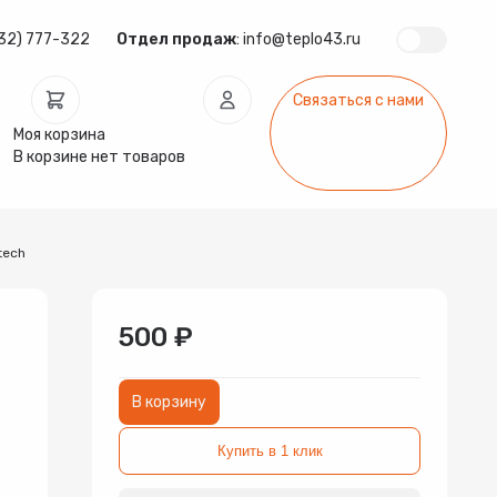
32) 777-322
Отдел продаж
:
info@teplo43.ru
Связаться с нами
Моя корзина
В корзине нет товаров
tech
ура
Запчасти
Инсталляции
арматура
Радиаторы
Системы фильтрации
500 ₽
В корзину
Купить в 1 клик