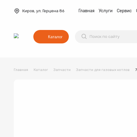
Главная
Услуги
Сервис
Киров, ул. Герцена 86
Каталог
Главная
Каталог
Запчасти
Запчасти для газовых котлов
Баки мембранные
Вентиляция
Водонагреват
Коллекторные группы
Котельное оборудование
Водонагреватель
Трубы и фитинги
Комплекты оборудования для 
Котёл
Товар 1