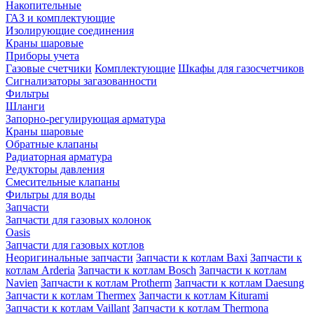
Накопительные
ГАЗ и комплектующие
Изолирующие соединения
Краны шаровые
Приборы учета
Газовые счетчики
Комплектующие
Шкафы для газосчетчиков
Сигнализаторы загазованности
Фильтры
Шланги
Запорно-регулирующая арматура
Краны шаровые
Обратные клапаны
Радиаторная арматура
Редукторы давления
Смесительные клапаны
Фильтры для воды
Запчасти
Запчасти для газовых колонок
Oasis
Запчасти для газовых котлов
Неоригинальные запчасти
Запчасти к котлам Baxi
Запчасти к
котлам Arderia
Запчасти к котлам Bosch
Запчасти к котлам
Navien
Запчасти к котлам Protherm
Запчасти к котлам Daesung
Запчасти к котлам Thermex
Запчасти к котлам Kiturami
Запчасти к котлам Vaillant
Запчасти к котлам Thermona