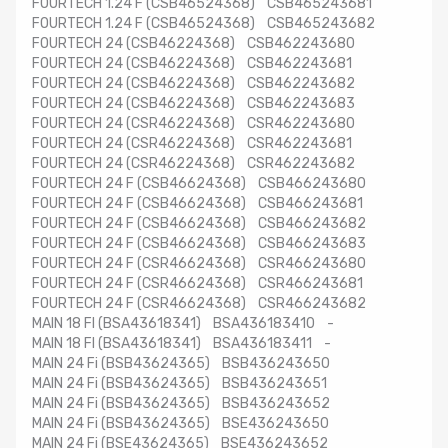
FOURTECH 1.24 F (CSB46524368) CSB465243681
FOURTECH 1.24 F (CSB46524368) CSB465243682
FOURTECH 24 (CSB46224368) CSB462243680
FOURTECH 24 (CSB46224368) CSB462243681
FOURTECH 24 (CSB46224368) CSB462243682
FOURTECH 24 (CSB46224368) CSB462243683
FOURTECH 24 (CSR46224368) CSR462243680
FOURTECH 24 (CSR46224368) CSR462243681
FOURTECH 24 (CSR46224368) CSR462243682
FOURTECH 24 F (CSB46624368) CSB466243680
FOURTECH 24 F (CSB46624368) CSB466243681
FOURTECH 24 F (CSB46624368) CSB466243682
FOURTECH 24 F (CSB46624368) CSB466243683
FOURTECH 24 F (CSR46624368) CSR466243680
FOURTECH 24 F (CSR46624368) CSR466243681
FOURTECH 24 F (CSR46624368) CSR466243682
MAIN 18 FI (BSA43618341) BSA436183410 -
MAIN 18 FI (BSA43618341) BSA436183411 -
MAIN 24 Fi (BSB43624365) BSB436243650
MAIN 24 Fi (BSB43624365) BSB436243651
MAIN 24 Fi (BSB43624365) BSB436243652
MAIN 24 Fi (BSB43624365) BSE436243650
MAIN 24 Fi (BSE43624365) BSE436243652