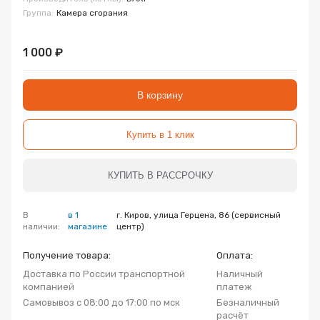
Запорно-регулирующая арматура
Группа:
Камера сгорания
Товар
Товар
Товар
Авторизуясь, вы принимаете Пользовательское
1 000 ₽
Запчасти
соглашение и Политику конфиденциальности.
Нажимая «Оформить», вы принимаете
Нажимая «Заказать», вы принимаете
Нажимая «Купить», вы принимаете
Инсталляции
В корзину
пользовательское соглашение
пользовательское соглашение
пользовательское соглашение
и
и
и
политику
политику
политику
конфиденциальности
конфиденциальности
конфиденциальности
Коллекторные группы
Купить в 1 клик
Котельное оборудование
КУПИТЬ В РАССРОЧКУ
Насосное оборудование
В
в 1
г. Киров, улица Герцена, 86 (сервисный
наличии:
магазине
центр)
Крепеж
Получение товара:
Оплата:
Доставка по России транспортной
Наличный
компанией
платеж
Предохранительная арматура
Самовывоз с 08:00 до 17:00 по мск
Безналичный
расчёт