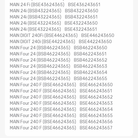
MAIN 24 Fi (BSE43624365) BSE436243651
MAIN 24i (BSB43224365) BSB432243650
MAIN 24i (BSB43224365) BSB432243651
MAIN 24i (BSE43224365) BSE432243650
MAIN 24i (BSE43224365) BSE432243651
MAIN DIGIT 240Fi (BSE44624365) BSE446243650
MAIN DIGIT 240i (BSE44224365) BSE442243650
MAIN Four 24 (BSB46224365) BSB462243650
MAIN Four 24 (BSB46224365) BSB462243651
MAIN Four 24 (BSB46224365) BSB462243652
MAIN Four 24 (BSB46224365) BSB462243653
MAIN Four 24 (BSB46224365) BSB462243654
MAIN Four 24 (BSB46224365) BSB462243655
MAIN Four 240 F (BSE46624365) BSE466243650
MAIN Four 240 F (BSE46624365) BSE466243651
MAIN Four 240 F (BSE46624365) BSE466243652
MAIN Four 240 F (BSE46624365) BSE466243653
MAIN Four 240 F (BSE46624365) BSE466243654
MAIN Four 240 F (BSE46624365) BSE466243655
MAIN Four 240 F (BSE46624365) BSE466243656
MAIN Four 240 F (BSE46624365) BSE466243657