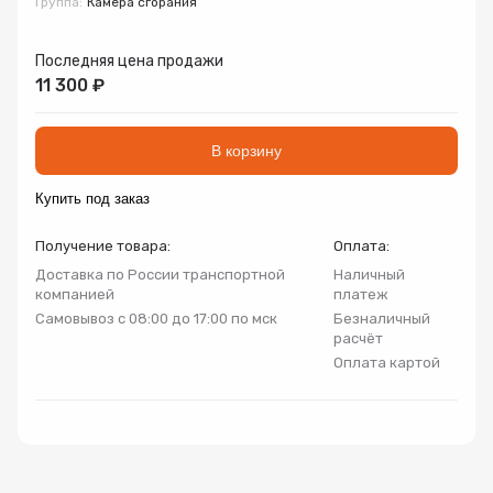
Группа:
Камера сгорания
Запорно-регулирующая арматура
Товар
Товар
Товар
Последняя цена продажи
Авторизуясь, вы принимаете Пользовательское
Запчасти
11 300 ₽
соглашение и Политику конфиденциальности.
Нажимая «Оформить», вы принимаете
Нажимая «Заказать», вы принимаете
Нажимая «Купить», вы принимаете
Инсталляции
В корзину
пользовательское соглашение
пользовательское соглашение
пользовательское соглашение
и
и
и
политику
политику
политику
конфиденциальности
конфиденциальности
конфиденциальности
Купить под заказ
Коллекторные группы
Получение товара:
Оплата:
Котельное оборудование
Доставка по России транспортной
Наличный
компанией
платеж
Самовывоз с 08:00 до 17:00 по мск
Безналичный
Насосное оборудование
расчёт
Оплата картой
Крепеж
Предохранительная арматура