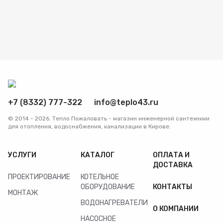
Радиаторы
Системы фильтрации
Трубы и фитинги
Комплекты оборудования для скважины
+7 (8332) 777-322
info@teplo43.ru
© 2014 - 2026. Тепло Пожаловать - магазин инженерной сантехники
Комплект оборудования для отопления
для отопления, водоснабжения, канализации в Кирове.
УСЛУГИ
КАТАЛОГ
ОПЛАТА И
ДОСТАВКА
ПРОЕКТИРОВАНИЕ
КОТЕЛЬНОЕ
ОБОРУДОВАНИЕ
КОНТАКТЫ
МОНТАЖ
ВОДОНАГРЕВАТЕЛИ
О КОМПАНИИ
НАСОСНОЕ