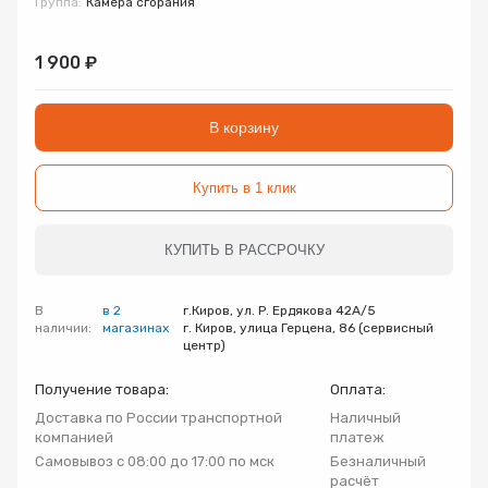
Группа:
Камера сгорания
Запорно-регулирующая арматура
Товар
Товар
Товар
1 900 ₽
Авторизуясь, вы принимаете Пользовательское
Запчасти
соглашение и Политику конфиденциальности.
В корзину
Нажимая «Оформить», вы принимаете
Нажимая «Заказать», вы принимаете
Нажимая «Купить», вы принимаете
Инсталляции
пользовательское соглашение
пользовательское соглашение
пользовательское соглашение
и
и
и
политику
политику
политику
конфиденциальности
конфиденциальности
конфиденциальности
Купить в 1 клик
Коллекторные группы
КУПИТЬ В РАССРОЧКУ
Котельное оборудование
В
в 2
г.Киров, ул. Р. Ердякова 42А/5
Насосное оборудование
наличии:
магазинах
г. Киров, улица Герцена, 86 (сервисный
центр)
Крепеж
Получение товара:
Оплата:
Доставка по России транспортной
Наличный
компанией
платеж
Предохранительная арматура
Самовывоз с 08:00 до 17:00 по мск
Безналичный
расчёт