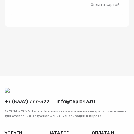
Оплата картой
Радиаторы
Системы фильтрации
Трубы и фитинги
Комплекты оборудования для скважины
Комплект оборудования для отопления
+7 (8332) 777-322
info@teplo43.ru
© 2014 - 2026. Тепло Пожаловать - магазин инженерной сантехники
для отопления, водоснабжения, канализации в Кирове.
УСЛУГИ
КАТАЛОГ
ОПЛАТА И