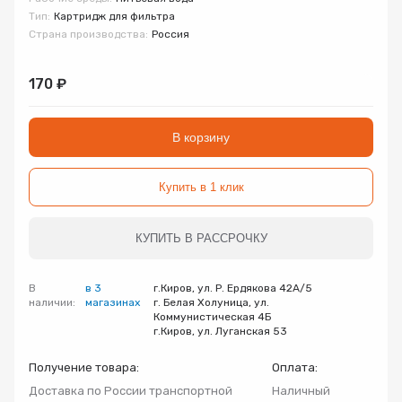
Запорно-регулирующая арматура
Тип:
Картридж для фильтра
Товар
Товар
Товар
Страна производства:
Россия
Авторизуясь, вы принимаете Пользовательское
Запчасти
соглашение и Политику конфиденциальности.
170 ₽
Нажимая «Оформить», вы принимаете
Нажимая «Заказать», вы принимаете
Нажимая «Купить», вы принимаете
Инсталляции
пользовательское соглашение
пользовательское соглашение
пользовательское соглашение
и
и
и
политику
политику
политику
В корзину
конфиденциальности
конфиденциальности
конфиденциальности
Коллекторные группы
Купить в 1 клик
Котельное оборудование
КУПИТЬ В РАССРОЧКУ
Насосное оборудование
В
в 3
г.Киров, ул. Р. Ердякова 42А/5
наличии:
магазинах
г. Белая Холуница, ул.
Коммунистическая 4Б
Крепеж
г.Киров, ул. Луганская 53
Получение товара:
Оплата:
Предохранительная арматура
Доставка по России транспортной
Наличный