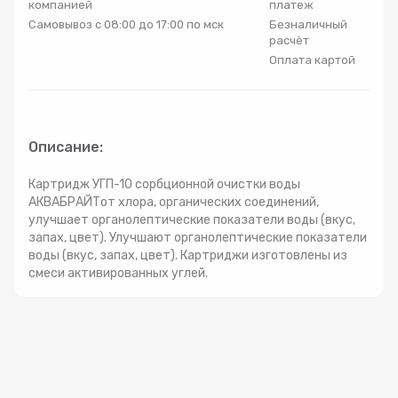
компанией
платеж
Радиаторы
Самовывоз с 08:00 до 17:00 по мск
Безналичный
расчёт
Оплата картой
Системы фильтрации
Трубы и фитинги
Описание:
Комплекты оборудования для скважины
Картридж УГП-10 сорбционной очистки воды
АКВАБРАЙТот хлора, органических соединений,
улучшает органолептические показатели воды (вкус,
Комплект оборудования для отопления
запах, цвет). Улучшают органолептические показатели
воды (вкус, запах, цвет). Картриджи изготовлены из
смеси активированных углей.