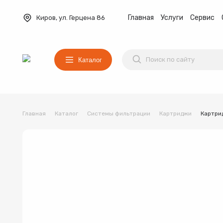
Главная
Услуги
Сервис
Киров, ул. Герцена 86
Каталог
Главная
Каталог
Системы фильтрации
Картриджи
Картри
Баки мембранные
Вентиляция
Водонагреват
Коллекторные группы
Котельное оборудование
Водонагреватель
Трубы и фитинги
Комплекты оборудования для 
Котёл
Товар 1