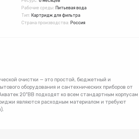
Ресурс:
6 месяцев
лектующие
Расширительные бак
Рабочие среды:
Питьевая вода
Тип:
Товар
Товар
Товар
Картридж для фильтра
Страна производства:
Россия
Авторизуясь, вы принимаете Пользовательское
соглашение и Политику конфиденциальности.
Нажимая «Оформить», вы принимаете
Нажимая «Заказать», вы принимаете
Нажимая «Купить», вы принимаете
пользовательское соглашение
пользовательское соглашение
пользовательское соглашение
и
и
и
политику
политику
политику
конфиденциальности
конфиденциальности
конфиденциальности
ческой очистки — это простой, бюджетный и
ытового оборудования и сантехнических приборов от
Акватек 20"BB подходят ко всем стандартным корпусам
ртриджи являются расходным материалом и требуют
).