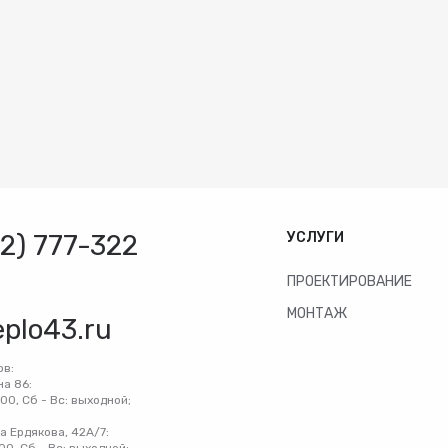
32) 777-322
УСЛУГИ
ПРОЕКТИРОВАНИЕ
МОНТАЖ
eplo43.ru
ов:
на 86:
:00, Сб - Вс: выходной;
на Ердякова, 42А/7: