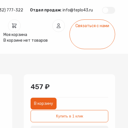
32) 777-322
Отдел продаж
:
info@teplo43.ru
Связаться с нами
Моя корзина
В корзине нет товаров
ура
Запчасти
Инсталляции
арматура
Радиаторы
Системы фильтрации
457 ₽
В корзину
Купить в 1 клик