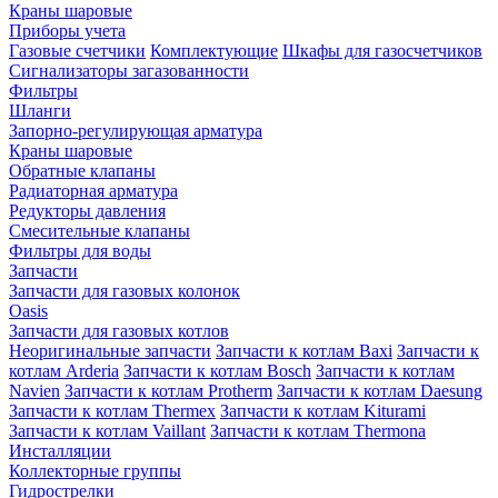
Краны шаровые
Приборы учета
Газовые счетчики
Комплектующие
Шкафы для газосчетчиков
Сигнализаторы загазованности
Фильтры
Шланги
Запорно-регулирующая арматура
Краны шаровые
Обратные клапаны
Радиаторная арматура
Редукторы давления
Смесительные клапаны
Фильтры для воды
Запчасти
Запчасти для газовых колонок
Oasis
Запчасти для газовых котлов
Неоригинальные запчасти
Запчасти к котлам Baxi
Запчасти к
котлам Arderia
Запчасти к котлам Bosch
Запчасти к котлам
Navien
Запчасти к котлам Protherm
Запчасти к котлам Daesung
Запчасти к котлам Thermex
Запчасти к котлам Kiturami
Запчасти к котлам Vaillant
Запчасти к котлам Thermona
Инсталляции
Коллекторные группы
Гидрострелки