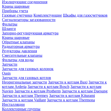
Изолирующие соединения
Краны шаровые
Приборы учета
Газовые счетчики
Комплектующие
Шкафы для газосчетчиков
Сигнализаторы загазованности
Фильтры
Шланги
Запорно-регулирующая арматура
Краны шаровые
Обратные клапаны
Радиаторная арматура
Редукторы давления
Смесительные клапаны
Фильтры для воды
Запчасти
Запчасти для газовых колонок
Oasis
Запчасти для газовых котлов
Неоригинальные запчасти
Запчасти к котлам Baxi
Запчасти к
котлам Arderia
Запчасти к котлам Bosch
Запчасти к котлам
Navien
Запчасти к котлам Protherm
Запчасти к котлам Daesung
Запчасти к котлам Thermex
Запчасти к котлам Kiturami
Запчасти к котлам Vaillant
Запчасти к котлам Thermona
Инсталляции
Коллекторные группы