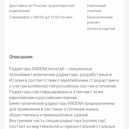
Доставка по России транспортной
Наличный
Радиаторы
компанией
платеж
Самовывоз с 08:00 до 17:00 по мск
Безналичный
расчёт
Системы фильтрации
Оплата картой
Трубы и фитинги
Комплекты оборудования для скважины
Описание:
Радиаторы RADENA bimetall — секционные,
Комплект оборудования для отопления
полнобиметаллические радиаторы, разработаные в
Италии в соответствии с европейскими стандартами и
с учетом особенностей российских систем отопления.
Радиаторы сертифицированы и отвечают всем
европейским и российским нормам.
Биметаллические радиаторы RADENA предназначены
для применения в системах отопления жилых,
общественных и промышленных зданий.
Внутренняя часть секции радиатора (коллектор)
состоит из вертикальной и горизонтальной стальных