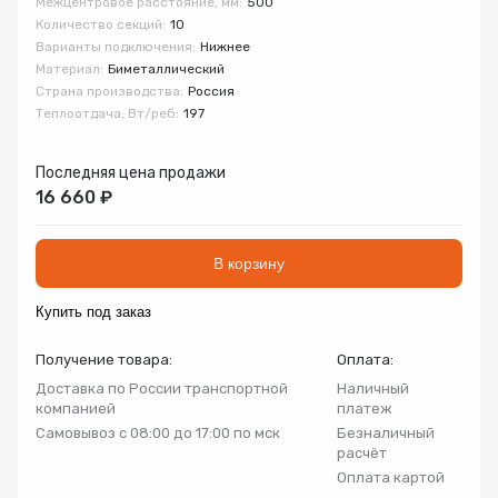
Межцентровое расстояние, мм:
500
Запорно-регулирующая арматура
Количество секций:
10
Товар
Товар
Товар
Варианты подключения:
Нижнее
Авторизуясь, вы принимаете Пользовательское
Материал:
Биметаллический
Запчасти
соглашение и Политику конфиденциальности.
Страна производства:
Россия
Теплоотдача, Вт/реб:
197
Нажимая «Оформить», вы принимаете
Нажимая «Заказать», вы принимаете
Нажимая «Купить», вы принимаете
Инсталляции
пользовательское соглашение
пользовательское соглашение
пользовательское соглашение
и
и
и
политику
политику
политику
Последняя цена продажи
конфиденциальности
конфиденциальности
конфиденциальности
16 660 ₽
Коллекторные группы
В корзину
Котельное оборудование
Купить под заказ
Насосное оборудование
Получение товара:
Оплата:
Доставка по России транспортной
Наличный
Крепеж
компанией
платеж
Самовывоз с 08:00 до 17:00 по мск
Безналичный
расчёт
Предохранительная арматура
Оплата картой