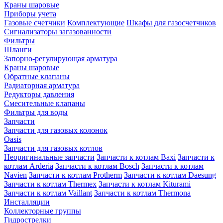
Краны шаровые
Приборы учета
Газовые счетчики
Комплектующие
Шкафы для газосчетчиков
Сигнализаторы загазованности
Фильтры
Шланги
Запорно-регулирующая арматура
Краны шаровые
Обратные клапаны
Радиаторная арматура
Редукторы давления
Смесительные клапаны
Фильтры для воды
Запчасти
Запчасти для газовых колонок
Oasis
Запчасти для газовых котлов
Неоригинальные запчасти
Запчасти к котлам Baxi
Запчасти к
котлам Arderia
Запчасти к котлам Bosch
Запчасти к котлам
Navien
Запчасти к котлам Protherm
Запчасти к котлам Daesung
Запчасти к котлам Thermex
Запчасти к котлам Kiturami
Запчасти к котлам Vaillant
Запчасти к котлам Thermona
Инсталляции
Коллекторные группы
Гидрострелки