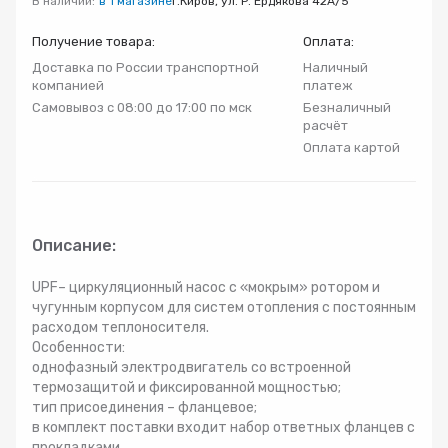
В наличии:
в 1 магазине
г.Киров, ул. Р. Ердякова 42А/5
Радиаторы
Получение товара:
Оплата:
Доставка по России транспортной
Наличный
Системы фильтрации
компанией
платеж
Самовывоз с 08:00 до 17:00 по мск
Безналичный
расчёт
Трубы и фитинги
Оплата картой
Комплекты оборудования для скважины
Описание:
Комплект оборудования для отопления
UPF– циркуляционный насос с «мокрым» ротором и
чугунным корпусом для систем отопления с постоянным
расходом теплоносителя.
Особенности:
однофазный электродвигатель со встроенной
термозащитой и фиксированной мощностью;
тип присоединения – фланцевое;
в комплект поставки входит набор ответных фланцев с
прокладками