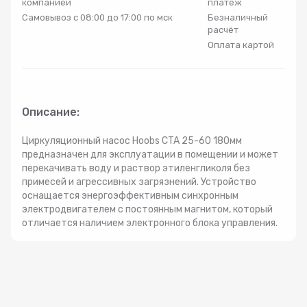
компанией
платеж
Радиаторы
Самовывоз с 08:00 до 17:00 по мск
Безналичный
расчёт
Оплата картой
Системы фильтрации
Трубы и фитинги
Описание:
Комплекты оборудования для скважины
Циркуляционный насос Hoobs CTA 25-60 180мм
предназначен для эксплуатации в помещении и может
перекачивать воду и раствор этиленгликоля без
Комплект оборудования для отопления
примесей и агрессивных загрязнений. Устройство
оснащается энергоэффективным синхронным
электродвигателем с постоянным магнитом, который
отличается наличием электронного блока управления.