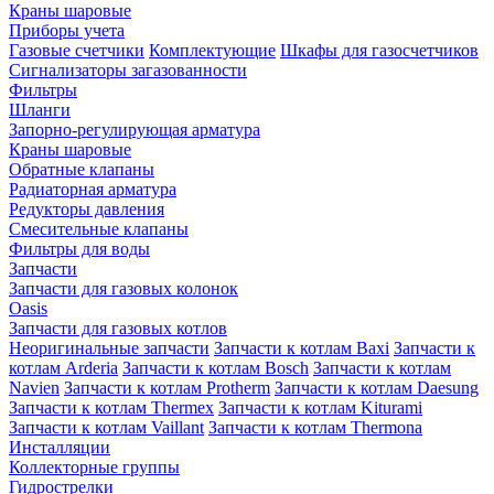
Краны шаровые
Приборы учета
Газовые счетчики
Комплектующие
Шкафы для газосчетчиков
Сигнализаторы загазованности
Фильтры
Шланги
Запорно-регулирующая арматура
Краны шаровые
Обратные клапаны
Радиаторная арматура
Редукторы давления
Смесительные клапаны
Фильтры для воды
Запчасти
Запчасти для газовых колонок
Oasis
Запчасти для газовых котлов
Неоригинальные запчасти
Запчасти к котлам Baxi
Запчасти к
котлам Arderia
Запчасти к котлам Bosch
Запчасти к котлам
Navien
Запчасти к котлам Protherm
Запчасти к котлам Daesung
Запчасти к котлам Thermex
Запчасти к котлам Kiturami
Запчасти к котлам Vaillant
Запчасти к котлам Thermona
Инсталляции
Коллекторные группы
Гидрострелки