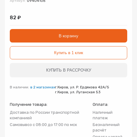
Артикул:
09404106
Запорно-регулирующая арматура
Товар
Товар
Товар
82 ₽
Авторизуясь, вы принимаете Пользовательское
Запчасти
соглашение и Политику конфиденциальности.
В корзину
Нажимая «Оформить», вы принимаете
Нажимая «Заказать», вы принимаете
Нажимая «Купить», вы принимаете
Инсталляции
пользовательское соглашение
пользовательское соглашение
пользовательское соглашение
и
и
и
политику
политику
политику
конфиденциальности
конфиденциальности
конфиденциальности
Купить в 1 клик
Коллекторные группы
КУПИТЬ В РАССРОЧКУ
Котельное оборудование
В наличии:
в 2 магазинах
г.Киров, ул. Р. Ердякова 42А/5
Насосное оборудование
г.Киров, ул. Луганская 53
Получение товара:
Оплата:
Крепеж
Доставка по России транспортной
Наличный
компанией
платеж
Самовывоз с 08:00 до 17:00 по мск
Безналичный
Предохранительная арматура
расчёт
Оплата картой