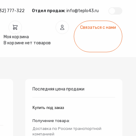
32) 777-322
Отдел продаж
:
info@teplo43.ru
Связаться с нами
Моя корзина
В корзине нет товаров
ура
Запчасти
Инсталляции
арматура
Радиаторы
Системы фильтрации
Последняя цена продажи
Купить под заказ
Получение товара:
Доставка по России транспортной
компанией