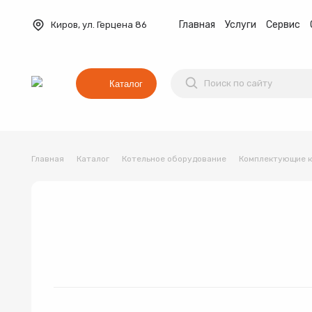
Главная
Услуги
Сервис
Киров, ул. Герцена 86
Каталог
Главная
Каталог
Котельное оборудование
Комплектующие к
Баки мембранные
Вентиляция
Водонагреват
Коллекторные группы
Котельное оборудование
Водонагреватель
Трубы и фитинги
Комплекты оборудования для 
Котёл
Товар 1