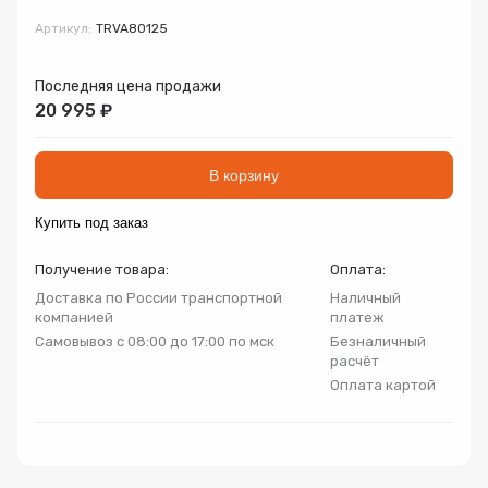
Запорно-регулирующая арматура
Артикул:
TRVA80125
Товар
Товар
Товар
Авторизуясь, вы принимаете Пользовательское
Запчасти
Последняя цена продажи
соглашение и Политику конфиденциальности.
20 995 ₽
Нажимая «Оформить», вы принимаете
Нажимая «Заказать», вы принимаете
Нажимая «Купить», вы принимаете
Инсталляции
пользовательское соглашение
пользовательское соглашение
пользовательское соглашение
и
и
и
политику
политику
политику
конфиденциальности
конфиденциальности
конфиденциальности
В корзину
Коллекторные группы
Купить под заказ
Котельное оборудование
Получение товара:
Оплата:
Доставка по России транспортной
Наличный
компанией
платеж
Насосное оборудование
Самовывоз с 08:00 до 17:00 по мск
Безналичный
расчёт
Оплата картой
Крепеж
Предохранительная арматура