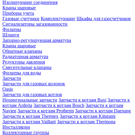
Изолирующие соединения
Краны шаровые
Приборы учета
Газовые счетчики
Комплектующие
Шкафы для газосчетчиков
Сигнализаторы загазованности
Фильтры
Шланги
Запорно-регулирующая арматура
Краны шаровые
Обратные клапаны
Радиаторная арматура
Редукторы давления
Смесительные клапаны
Фильтры для воды
Запчасти
Запчасти для газовых колонок
Oasis
Запчасти для газовых котлов
Неоригинальные запчасти
Запчасти к котлам Baxi
Запчасти к
котлам Arderia
Запчасти к котлам Bosch
Запчасти к котлам
Navien
Запчасти к котлам Protherm
Запчасти к котлам Daesung
Запчасти к котлам Thermex
Запчасти к котлам Kiturami
Запчасти к котлам Vaillant
Запчасти к котлам Thermona
Инсталляции
Коллекторные группы