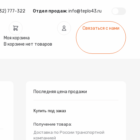
32) 777-322
Отдел продаж
:
info@teplo43.ru
Связаться с нами
Моя корзина
В корзине нет товаров
ура
Запчасти
Инсталляции
арматура
Радиаторы
Системы фильтрации
Последняя цена продажи
Купить под заказ
Получение товара:
Доставка по России транспортной
компанией