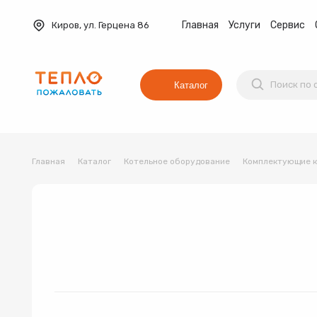
Главная
Услуги
Сервис
Киров, ул. Герцена 86
Каталог
Главная
Каталог
Котельное оборудование
Комплектующие к
Баки мембранные
Вентиляция
Водонагреват
Коллекторные группы
Котельное оборудование
Водонагреватель
Трубы и фитинги
Комплекты оборудования для 
Котёл
Товар 1