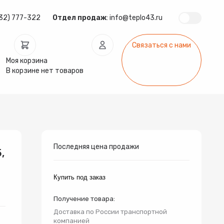
32) 777-322
Отдел продаж
:
info@teplo43.ru
Связаться с нами
Моя корзина
В корзине нет товаров
ура
Запчасти
Инсталляции
арматура
Радиаторы
Системы фильтрации
Последняя цена продажи
,
Купить под заказ
Получение товара:
Доставка по России транспортной
компанией