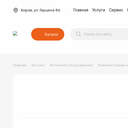
Главная
Услуги
Сервис
Киров, ул. Герцена 86
Каталог
Главная
Каталог
Котельное оборудование
Комплектующие к
Баки мембранные
Вентиляция
Водонагреват
Коллекторные группы
Котельное оборудование
Водонагреватель
Трубы и фитинги
Комплекты оборудования для 
Котёл
Товар 1