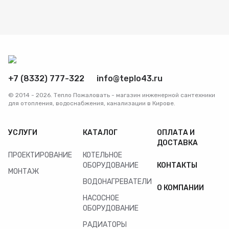
Радиаторы
Системы фильтрации
Трубы и фитинги
+7 (8332) 777-322
info@teplo43.ru
© 2014 - 2026. Тепло Пожаловать - магазин инженерной сантехники
Комплекты оборудования для скважины
для отопления, водоснабжения, канализации в Кирове.
Комплект оборудования для отопления
УСЛУГИ
КАТАЛОГ
ОПЛАТА И
ДОСТАВКА
ПРОЕКТИРОВАНИЕ
КОТЕЛЬНОЕ
ОБОРУДОВАНИЕ
КОНТАКТЫ
МОНТАЖ
ВОДОНАГРЕВАТЕЛИ
О КОМПАНИИ
НАСОСНОЕ
ОБОРУДОВАНИЕ
РАДИАТОРЫ