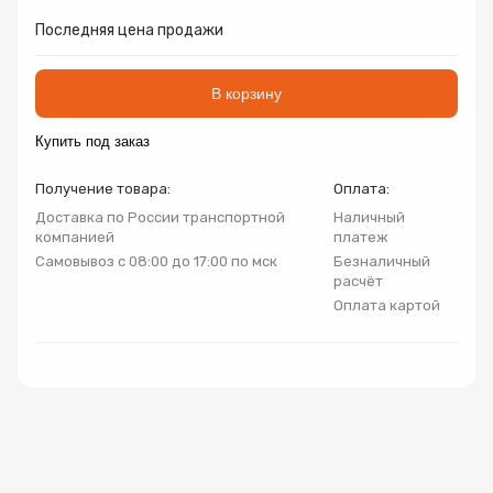
Запорно-регулирующая арматура
Последняя цена продажи
Товар
Товар
Товар
Авторизуясь, вы принимаете Пользовательское
Запчасти
соглашение и Политику конфиденциальности.
В корзину
Нажимая «Оформить», вы принимаете
Нажимая «Заказать», вы принимаете
Нажимая «Купить», вы принимаете
Купить под заказ
Инсталляции
пользовательское соглашение
пользовательское соглашение
пользовательское соглашение
и
и
и
политику
политику
политику
конфиденциальности
конфиденциальности
конфиденциальности
Получение товара:
Оплата:
Коллекторные группы
Доставка по России транспортной
Наличный
компанией
платеж
Самовывоз с 08:00 до 17:00 по мск
Безналичный
Котельное оборудование
расчёт
Оплата картой
Насосное оборудование
Крепеж
Предохранительная арматура