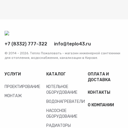
Радиаторы
Системы фильтрации
Трубы и фитинги
+7 (8332) 777-322
info@teplo43.ru
© 2014 - 2026. Тепло Пожаловать - магазин инженерной сантехники
Комплекты оборудования для скважины
для отопления, водоснабжения, канализации в Кирове.
Комплект оборудования для отопления
УСЛУГИ
КАТАЛОГ
ОПЛАТА И
ДОСТАВКА
ПРОЕКТИРОВАНИЕ
КОТЕЛЬНОЕ
ОБОРУДОВАНИЕ
КОНТАКТЫ
МОНТАЖ
ВОДОНАГРЕВАТЕЛИ
О КОМПАНИИ
НАСОСНОЕ
ОБОРУДОВАНИЕ
РАДИАТОРЫ