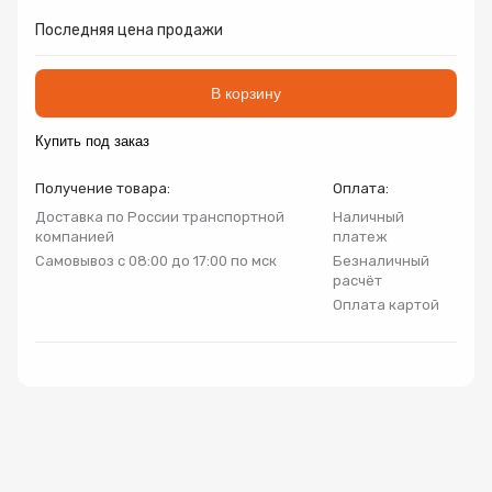
Запорно-регулирующая арматура
Последняя цена продажи
Товар
Товар
Товар
Авторизуясь, вы принимаете Пользовательское
Запчасти
соглашение и Политику конфиденциальности.
В корзину
Нажимая «Оформить», вы принимаете
Нажимая «Заказать», вы принимаете
Нажимая «Купить», вы принимаете
Купить под заказ
Инсталляции
пользовательское соглашение
пользовательское соглашение
пользовательское соглашение
и
и
и
политику
политику
политику
конфиденциальности
конфиденциальности
конфиденциальности
Получение товара:
Оплата:
Коллекторные группы
Доставка по России транспортной
Наличный
компанией
платеж
Самовывоз с 08:00 до 17:00 по мск
Безналичный
Котельное оборудование
расчёт
Оплата картой
Насосное оборудование
Крепеж
Предохранительная арматура