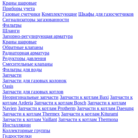
Краны шаровые
Приборы учета
Газовые счетчики
Комплектующие
Шкафы для газосчетчиков
Сигнализаторы загазованности
Фильтры
Шланги
Запорно-регулирующая арматура
Краны шаровые
Обратные клапаны
Радиаторная арматура
Редукторы давления
Смесительные клапаны
Фильтры для воды
Запчасти
Запчасти для газовых колонок
Oasis
Запчасти для газовых котлов
Неоригинальные запчасти
Запчасти к котлам Baxi
Запчасти к
котлам Arderia
Запчасти к котлам Bosch
Запчасти к котлам
Navien
Запчасти к котлам Protherm
Запчасти к котлам Daesung
Запчасти к котлам Thermex
Запчасти к котлам Kiturami
Запчасти к котлам Vaillant
Запчасти к котлам Thermona
Инсталляции
Коллекторные группы
Гидрострелки