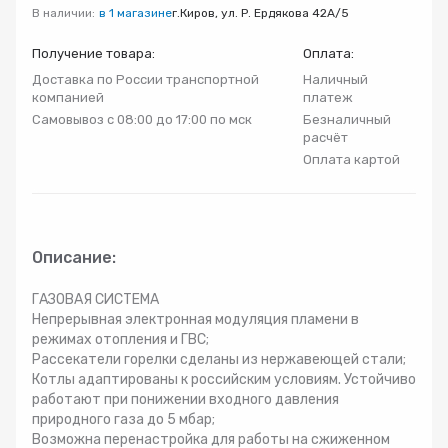
В наличии:
в 1 магазине
г.Киров, ул. Р. Ердякова 42А/5
Радиаторы
Получение товара:
Оплата:
Доставка по России транспортной
Наличный
Системы фильтрации
компанией
платеж
Самовывоз с 08:00 до 17:00 по мск
Безналичный
Трубы и фитинги
расчёт
Оплата картой
Комплекты оборудования для скважины
Комплект оборудования для отопления
Описание:
ГАЗОВАЯ СИСТЕМА
Непрерывная электронная модуляция пламени в
режимах отопления и ГВС;
Рассекатели горелки сделаны из нержавеющей стали;
Котлы адаптированы к российским условиям. Устойчиво
работают при понижении входного давления
природного газа до 5 мбар;
Возможна перенастройка для работы на сжиженном