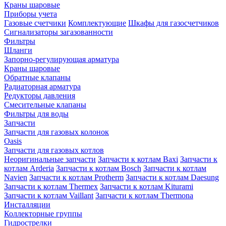
Краны шаровые
Приборы учета
Газовые счетчики
Комплектующие
Шкафы для газосчетчиков
Сигнализаторы загазованности
Фильтры
Шланги
Запорно-регулирующая арматура
Краны шаровые
Обратные клапаны
Радиаторная арматура
Редукторы давления
Смесительные клапаны
Фильтры для воды
Запчасти
Запчасти для газовых колонок
Oasis
Запчасти для газовых котлов
Неоригинальные запчасти
Запчасти к котлам Baxi
Запчасти к
котлам Arderia
Запчасти к котлам Bosch
Запчасти к котлам
Navien
Запчасти к котлам Protherm
Запчасти к котлам Daesung
Запчасти к котлам Thermex
Запчасти к котлам Kiturami
Запчасти к котлам Vaillant
Запчасти к котлам Thermona
Инсталляции
Коллекторные группы
Гидрострелки