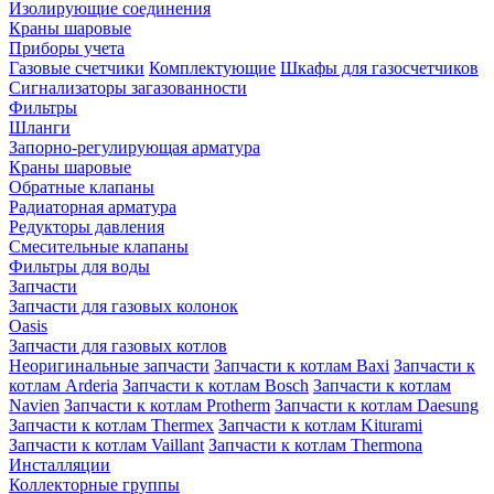
Изолирующие соединения
Краны шаровые
Приборы учета
Газовые счетчики
Комплектующие
Шкафы для газосчетчиков
Сигнализаторы загазованности
Фильтры
Шланги
Запорно-регулирующая арматура
Краны шаровые
Обратные клапаны
Радиаторная арматура
Редукторы давления
Смесительные клапаны
Фильтры для воды
Запчасти
Запчасти для газовых колонок
Oasis
Запчасти для газовых котлов
Неоригинальные запчасти
Запчасти к котлам Baxi
Запчасти к
котлам Arderia
Запчасти к котлам Bosch
Запчасти к котлам
Navien
Запчасти к котлам Protherm
Запчасти к котлам Daesung
Запчасти к котлам Thermex
Запчасти к котлам Kiturami
Запчасти к котлам Vaillant
Запчасти к котлам Thermona
Инсталляции
Коллекторные группы