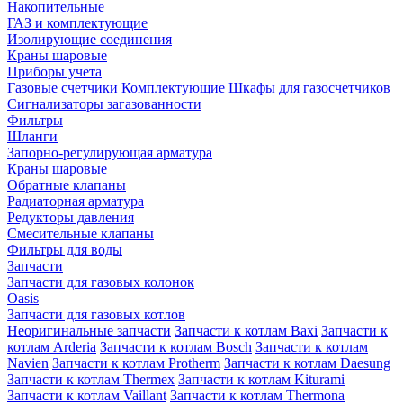
Накопительные
ГАЗ и комплектующие
Изолирующие соединения
Краны шаровые
Приборы учета
Газовые счетчики
Комплектующие
Шкафы для газосчетчиков
Сигнализаторы загазованности
Фильтры
Шланги
Запорно-регулирующая арматура
Краны шаровые
Обратные клапаны
Радиаторная арматура
Редукторы давления
Смесительные клапаны
Фильтры для воды
Запчасти
Запчасти для газовых колонок
Oasis
Запчасти для газовых котлов
Неоригинальные запчасти
Запчасти к котлам Baxi
Запчасти к
котлам Arderia
Запчасти к котлам Bosch
Запчасти к котлам
Navien
Запчасти к котлам Protherm
Запчасти к котлам Daesung
Запчасти к котлам Thermex
Запчасти к котлам Kiturami
Запчасти к котлам Vaillant
Запчасти к котлам Thermona