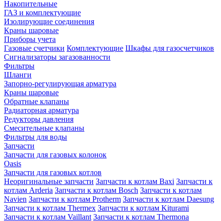
Накопительные
ГАЗ и комплектующие
Изолирующие соединения
Краны шаровые
Приборы учета
Газовые счетчики
Комплектующие
Шкафы для газосчетчиков
Сигнализаторы загазованности
Фильтры
Шланги
Запорно-регулирующая арматура
Краны шаровые
Обратные клапаны
Радиаторная арматура
Редукторы давления
Смесительные клапаны
Фильтры для воды
Запчасти
Запчасти для газовых колонок
Oasis
Запчасти для газовых котлов
Неоригинальные запчасти
Запчасти к котлам Baxi
Запчасти к
котлам Arderia
Запчасти к котлам Bosch
Запчасти к котлам
Navien
Запчасти к котлам Protherm
Запчасти к котлам Daesung
Запчасти к котлам Thermex
Запчасти к котлам Kiturami
Запчасти к котлам Vaillant
Запчасти к котлам Thermona