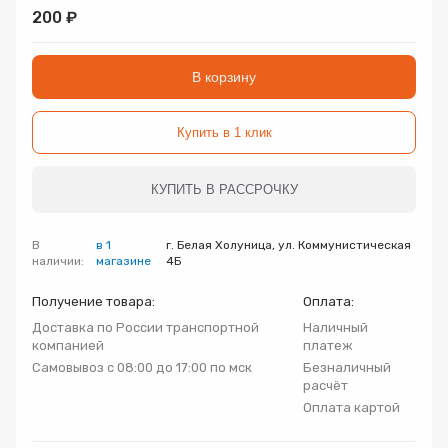
Запорно-регулирующая арматура
200 ₽
Товар
Товар
Товар
Авторизуясь, вы принимаете Пользовательское
Запчасти
В корзину
соглашение и Политику конфиденциальности.
Нажимая «Оформить», вы принимаете
Нажимая «Заказать», вы принимаете
Нажимая «Купить», вы принимаете
Инсталляции
Купить в 1 клик
пользовательское соглашение
пользовательское соглашение
пользовательское соглашение
и
и
и
политику
политику
политику
конфиденциальности
конфиденциальности
конфиденциальности
Коллекторные группы
КУПИТЬ В РАССРОЧКУ
Котельное оборудование
В
в 1
г. Белая Холуница, ул. Коммунистическая
наличии:
магазине
4Б
Насосное оборудование
Получение товара:
Оплата:
Доставка по России транспортной
Наличный
компанией
платеж
Крепеж
Самовывоз с 08:00 до 17:00 по мск
Безналичный
расчёт
Оплата картой
Предохранительная арматура