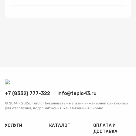
Радиаторы
Системы фильтрации
Трубы и фитинги
Комплекты оборудования для скважины
Комплект оборудования для отопления
+7 (8332) 777-322
info@teplo43.ru
© 2014 - 2026. Тепло Пожаловать - магазин инженерной сантехники
для отопления, водоснабжения, канализации в Кирове.
УСЛУГИ
КАТАЛОГ
ОПЛАТА И
ДОСТАВКА