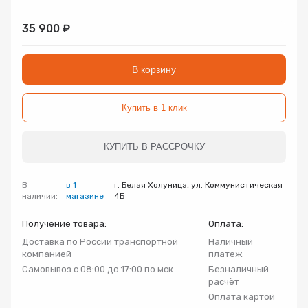
Запорно-регулирующая арматура
Товар
Товар
Товар
35 900 ₽
Авторизуясь, вы принимаете Пользовательское
Запчасти
соглашение и Политику конфиденциальности.
В корзину
Нажимая «Оформить», вы принимаете
Нажимая «Заказать», вы принимаете
Нажимая «Купить», вы принимаете
Инсталляции
пользовательское соглашение
пользовательское соглашение
пользовательское соглашение
и
и
и
политику
политику
политику
конфиденциальности
конфиденциальности
конфиденциальности
Купить в 1 клик
Коллекторные группы
КУПИТЬ В РАССРОЧКУ
Котельное оборудование
В
в 1
г. Белая Холуница, ул. Коммунистическая
наличии:
магазине
4Б
Насосное оборудование
Получение товара:
Оплата:
Доставка по России транспортной
Наличный
Крепеж
компанией
платеж
Самовывоз с 08:00 до 17:00 по мск
Безналичный
расчёт
Предохранительная арматура
Оплата картой