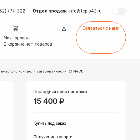
32) 777-322
Отдел продаж
:
info@teplo43.ru
Связаться с нами
Моя корзина
В корзине нет товаров
ического контроля загазованности (СН4+СО)
ура
Запчасти
Инсталляции
арматура
Радиаторы
Системы фильтрации
Последняя цена продажи
15 400 ₽
Купить под заказ
Получение товара: