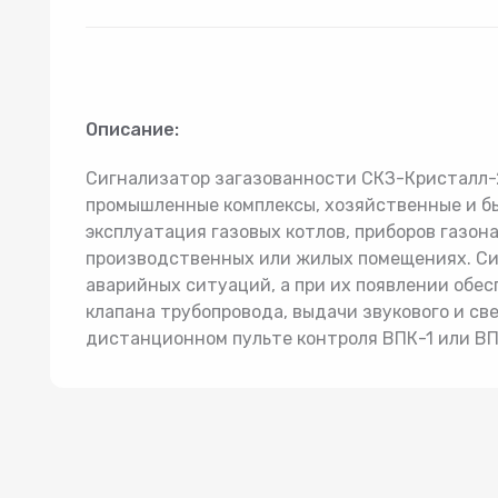
Товар 2
Гидроаккумуляторы
Комп
Описание:
Сигнализатор загазованности СКЗ-Кристалл-2
промышленные комплексы, хозяйственные и бы
эксплуатация газовых котлов, приборов газона
производственных или жилых помещениях. Си
аварийных ситуаций, а при их появлении обе
клапана трубопровода, выдачи звукового и св
дистанционном пульте контроля ВПК-1 или ВП