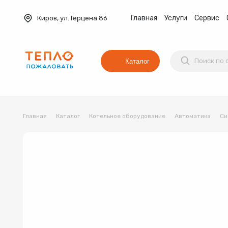
Главная
Услуги
Сервис
Киров, ул. Герцена 86
Каталог
Главная
Каталог
Котельное оборудование
Автоматика
Си
Баки мембранные
Вентиляция
Водонагреват
Коллекторные группы
Котельное оборудование
Водонагреватель
Трубы и фитинги
Комплекты оборудования для 
Котёл
Товар 1