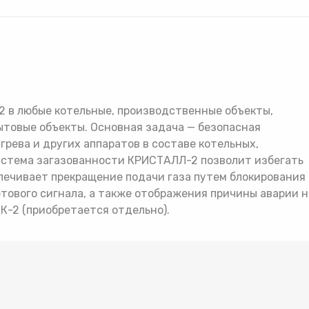
лектующие
Расширительные бак
Товар
Товар
Товар
Авторизуясь, вы принимаете Пользовательское
соглашение и Политику конфиденциальности.
Нажимая «Оформить», вы принимаете
Нажимая «Заказать», вы принимаете
Нажимая «Купить», вы принимаете
пользовательское соглашение
пользовательское соглашение
пользовательское соглашение
и
и
и
политику
политику
политику
 в любые котельные, производственные объекты,
конфиденциальности
конфиденциальности
конфиденциальности
товые объекты. Основная задача — безопасная
грева и других аппаратов в составе котельных,
стема загазованности КРИСТАЛЛ-2 позволит избегать
спечивает прекращение подачи газа путем блокирования
етового сигнала, а также отображения причины аварии н
К-2 (приобретается отдельно).